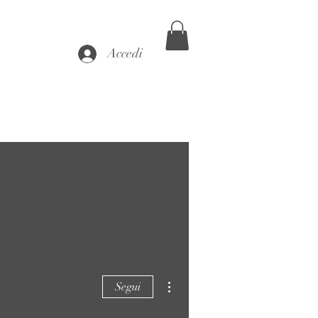
Accedi
Altre azioni
Segui