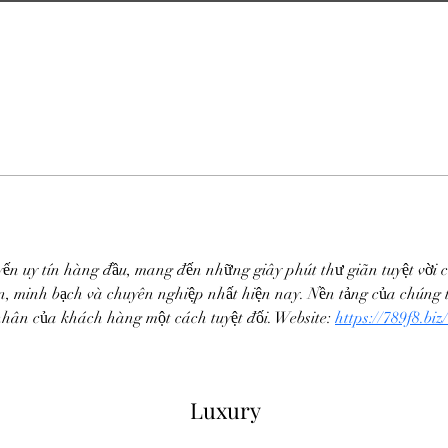
tuyến uy tín hàng đầu, mang đến những giây phút thư giãn tuyệt vời 
n, minh bạch và chuyên nghiệp nhất hiện nay. Nền tảng của chúng t
 nhân của khách hàng một cách tuyệt đối. Website: 
https://789f8.biz/
Luxury