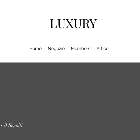
LUXURY
Home
Negozio
Members
Articoli
0
Seguiti