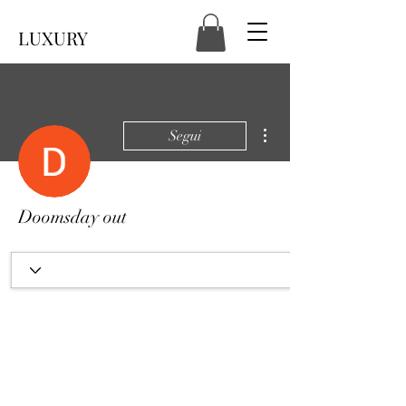
LUXURY
Altre azioni
Segui
Doomsday out