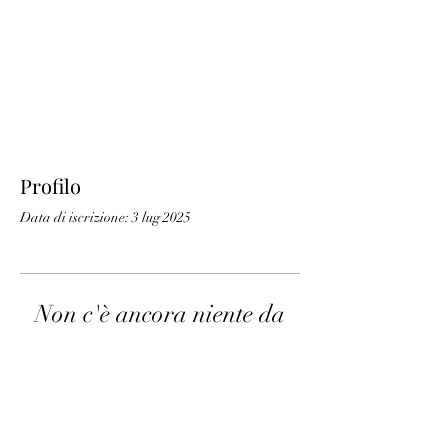
Profilo
Data di iscrizione: 3 lug 2025
Non c'è ancora niente da
mostrare qui
Quando questo membro aggiungerà
informazioni su di sé, le vedrai qui.