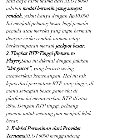
satu daya tarik utama dari SLOT6000 
adalah 
modal bermain yang sangat 
rendah
, yakni hanya dengan Rp10.000. 
Ini menjadi peluang besar bagi pemain 
pemula atau mereka yang ingin bermain 
dengan risiko rendah namun tetap 
berkesempatan meraih 
jackpot besar
.
2. Tingkat RTP Tinggi (Return to 
Player)
Situs ini dikenal dengan julukan 
“slot gacor”
, yang berarti sering 
memberikan kemenangan. Hal ini tak 
lepas dari persentase RTP yang tinggi, di 
mana sebagian besar game slot di 
platform ini menawarkan RTP di atas 
95%. Dengan RTP tinggi, peluang 
pemain untuk menang pun menjadi lebih 
besar.
3. Koleksi Permainan dari Provider 
Ternama
SLOT6000 menggandeng 