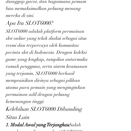
dianggap gacor, dan bagaimana pemain 
bisa memaksimalkan peluang menang 
mereka di sini.
Apa Itu SLOT6000?
SLOT6000 adalah platform permainan 
slot online yang telah diakui sebagai situs 
resmi dan terpercaya oleh komunitas 
pecinta slot di Indonesia. Dengan koleksi 
game yang lengkap, tampilan antarmuka 
ramah pengguna, serta sistem keamanan 
yang terjamin, SLOT6000 berhasil 
memposisikan dirinya sebagai pilihan 
utama para pemain yang menginginkan 
permainan adil dengan peluang 
kemenangan tinggi.
Kelebihan SLOT6000 Dibanding 
Situs Lain
1. Modal Awal yang Terjangkau
Salah 