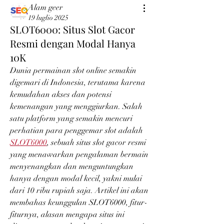
Alam geer
19 luglio 2025
SLOT6000: Situs Slot Gacor
Resmi dengan Modal Hanya
10K
Dunia permainan slot online semakin 
digemari di Indonesia, terutama karena 
kemudahan akses dan potensi 
kemenangan yang menggiurkan. Salah 
satu platform yang semakin mencuri 
perhatian para penggemar slot adalah 
SLOT6000
, sebuah situs slot gacor resmi 
yang menawarkan pengalaman bermain 
menyenangkan dan menguntungkan 
hanya dengan modal kecil, yakni mulai 
dari 10 ribu rupiah saja. Artikel ini akan 
membahas keunggulan SLOT6000, fitur-
fiturnya, alasan mengapa situs ini 