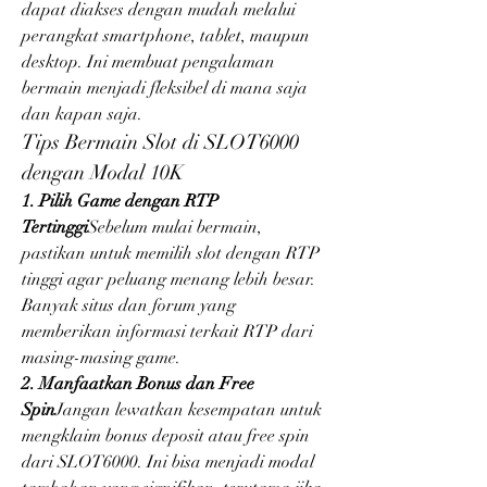
dapat diakses dengan mudah melalui 
perangkat smartphone, tablet, maupun 
desktop. Ini membuat pengalaman 
bermain menjadi fleksibel di mana saja 
dan kapan saja.
Tips Bermain Slot di SLOT6000 
dengan Modal 10K
1. Pilih Game dengan RTP 
Tertinggi
Sebelum mulai bermain, 
pastikan untuk memilih slot dengan RTP 
tinggi agar peluang menang lebih besar. 
Banyak situs dan forum yang 
memberikan informasi terkait RTP dari 
masing-masing game.
2. Manfaatkan Bonus dan Free 
Spin
Jangan lewatkan kesempatan untuk 
mengklaim bonus deposit atau free spin 
dari SLOT6000. Ini bisa menjadi modal 