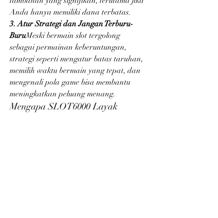
tambahan yang signifikan, terutama jika 
Anda hanya memiliki dana terbatas.
3. Atur Strategi dan Jangan Terburu-
Buru
Meski bermain slot tergolong 
sebagai permainan keberuntungan, 
strategi seperti mengatur batas taruhan, 
memilih waktu bermain yang tepat, dan 
mengenali pola game bisa membantu 
meningkatkan peluang menang.
Mengapa SLOT6000 Layak 
Dicoba?
Dengan semua keunggulan yang telah 
disebutkan—mulai dari 
modal kecil, 
tingkat RTP tinggi, provider terpercaya, 
hingga bonus melimpah
—SLOT6000 
jelas menjadi pilihan cerdas bagi siapa 
pun yang ingin bermain slot online 
secara aman dan menguntungkan. 
Apalagi dengan status resminya sebagai 