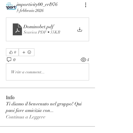
importivity00_erl976
5 febbraio 2026
Dominobet
.pdf
Scarica PDF • 55KB
0
0
4
Write a comment...
Info
Ti diamo il benvenuto nel gruppo! Qui
puoi fare amicizia con
...
Continua a Leggere