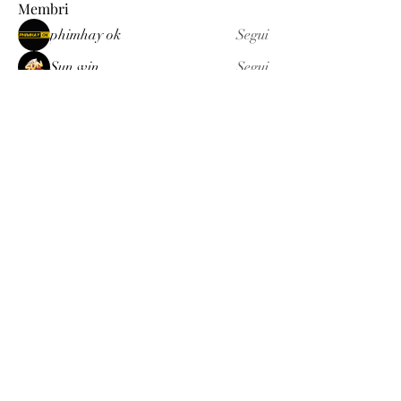
Membri
phimhay ok
Segui
Sun win
Segui
allenreynoso1756332
Segui
allenreynoso1756332
fabetfree
Segui
fabetfree
alex
Segui
Vedi tutti i membri (510)
Luxury
info@est-med.it
©2022 by Luxury. Creato con Wix.com