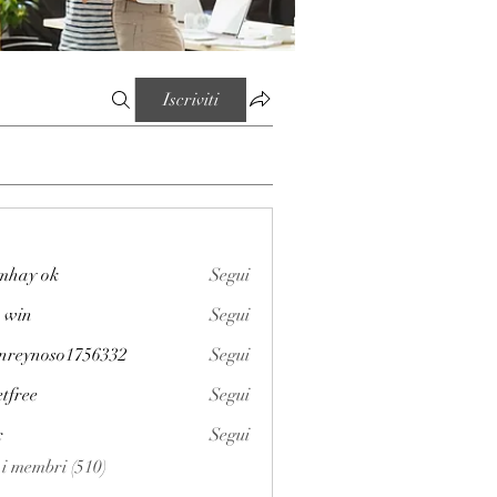
Iscriviti
mhay ok
Segui
 win
Segui
enreynoso1756332
Segui
noso1756332
etfree
Segui
x
Segui
i i membri (510)