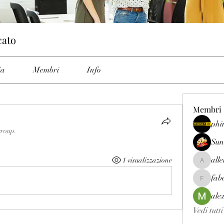
cato
ia
Membri
Info
Membri
phi
group.
Sun
all
1 visualizzazione
allenrey
fab
fabetfree
ale
Vedi tutt