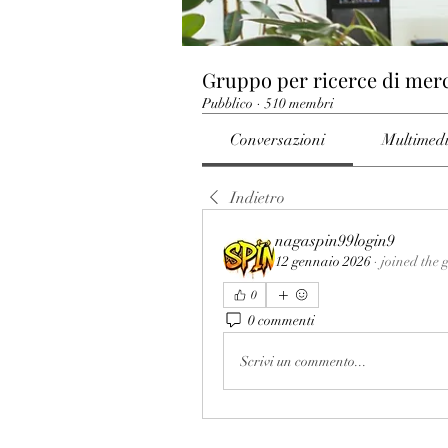
Gruppo per ricerce di mer
Pubblico
·
510 membri
Conversazioni
Multimed
Indietro
nagaspin99login9
12 gennaio 2026
·
joined the 
0
0 commenti
Scrivi un commento...