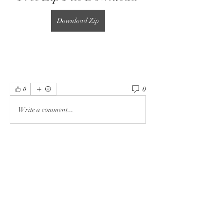
Download Zip
0
0
Write a comment...
Info
Ti diamo il benvenuto nel gruppo! Qui
puoi fare amicizia con
...
Continua a Leggere
Membri