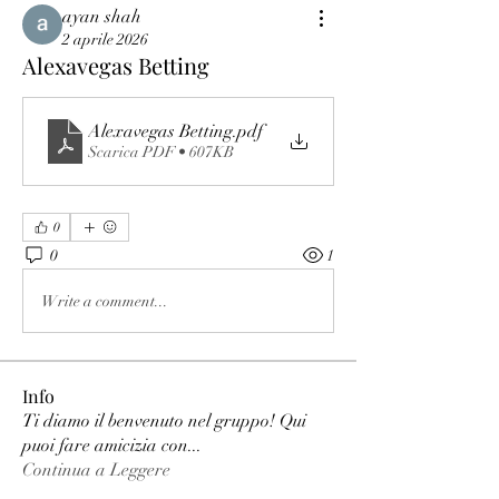
ayan shah
2 aprile 2026
Alexavegas Betting
Alexavegas Betting
.pdf
Scarica PDF • 607KB
0
0
1
Write a comment...
Info
Ti diamo il benvenuto nel gruppo! Qui
puoi fare amicizia con
...
Continua a Leggere