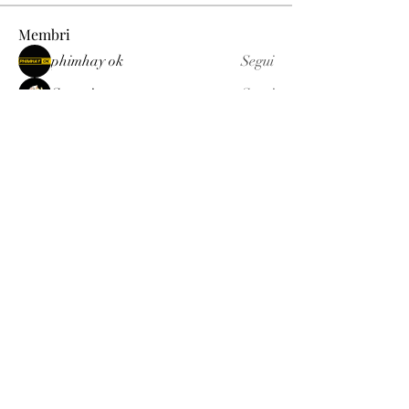
Membri
phimhay ok
Segui
Sun win
Segui
allenreynoso1756332
Segui
allenreynoso1756332
fabetfree
Segui
fabetfree
alex
Segui
Vedi tutti i membri (510)
Luxury
info@est-med.it