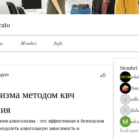
cato
ia
Membri
Info
Membri
дует
phi
Sun
изма методом квч 
all
allenrey
ния
fab
fabetfree
ия алкоголизма - это эффективная и безопасная 
ale
реодолеть алкогольную зависимость и 
Vedi tutt