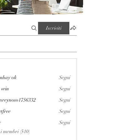
Iscriviti
mhay ok
Segui
 win
Segui
enreynoso1756332
Segui
noso1756332
etfree
Segui
x
Segui
i i membri (510)