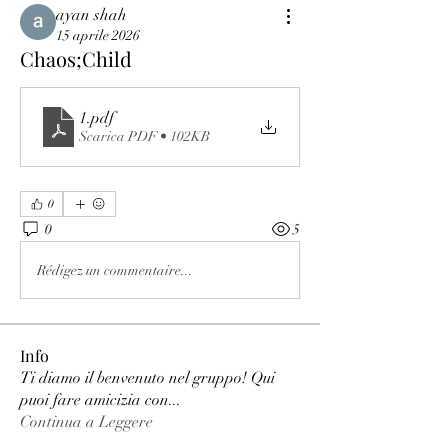
ayan shah
15 aprile 2026
Chaos;Child
1
.pdf
Scarica PDF • 102KB
0
0
5
Rédigez un commentaire...
Info
Ti diamo il benvenuto nel gruppo! Qui
puoi fare amicizia con
...
Continua a Leggere