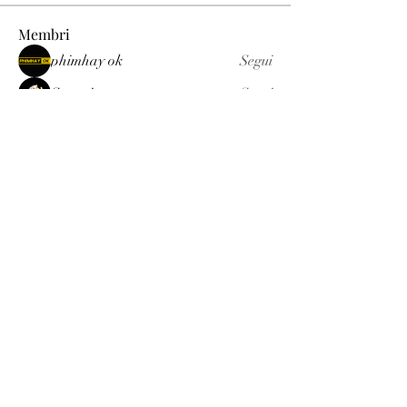
Membri
phimhay ok
Segui
Sun win
Segui
allenreynoso1756332
Segui
allenreynoso1756332
fabetfree
Segui
fabetfree
alex
Segui
Vedi tutti i membri (510)
Luxury
info@est-med.it