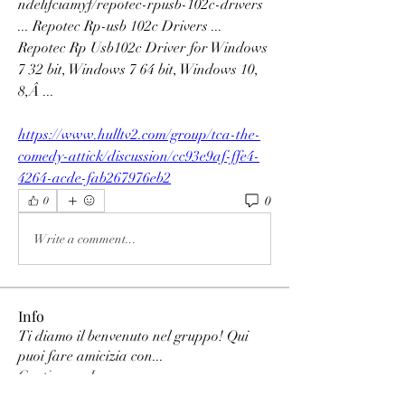
ndelifciamyf/repotec-rpusb-102c-drivers 
... Repotec Rp-usb 102c Drivers ... 
Repotec Rp Usb102c Driver for Windows 
7 32 bit, Windows 7 64 bit, Windows 10, 
8,Â ... 
https://www.hulltv2.com/group/tca-the-
comedy-attick/discussion/cc93e9af-ffe4-
4264-acde-fab267976eb2
0
0
Write a comment...
Info
Ti diamo il benvenuto nel gruppo! Qui
puoi fare amicizia con
...
Continua a Leggere