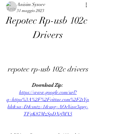
Anisim Sysoev
31 maggio 2023
Repotec Rp-usb 102c 
Drivers
repotec rp-usb 102c drivers
Download Zip: 
https://www.google.com/url?
q=https%3A%2F%2Fvittuv.com%2F2tYp
hk&sa=D&sntz=1&usg=AOvVaw3quy-
TFgK87MzSpDXtfMX5