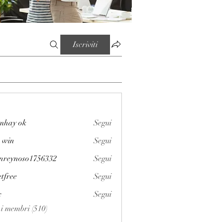
Iscriviti
mhay ok
Segui
 win
Segui
enreynoso1756332
Segui
noso1756332
etfree
Segui
x
Segui
i i membri (510)