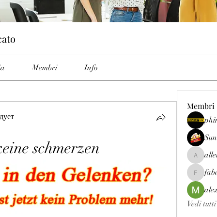
cato
ia
Membri
Info
Membri
дует
phi
Sun
keine schmerzen
all
allenrey
fab
fabetfree
ale
Vedi tutt