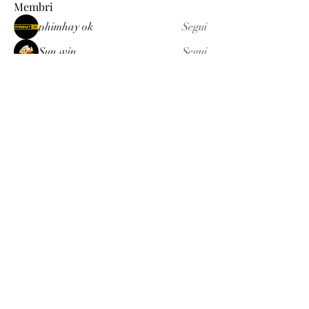
Membri
phimhay ok
Segui
Sun win
Segui
allenreynoso1756332
Segui
allenreynoso1756332
fabetfree
Segui
fabetfree
alex
Segui
Vedi tutti i membri (510)
Luxury
info@est-med.it
©2022 by Luxury. Creato con Wix.com