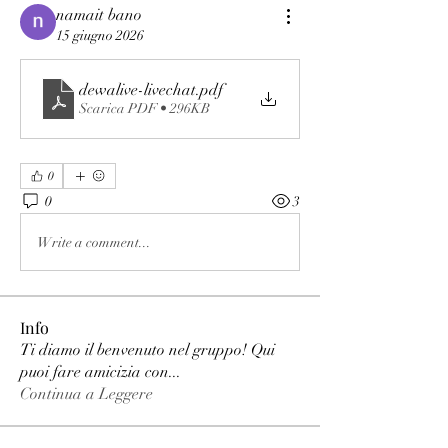
namait bano
15 giugno 2026
dewalive-livechat
.pdf
Scarica PDF • 296KB
0
0
3
Write a comment...
Info
Ti diamo il benvenuto nel gruppo! Qui
puoi fare amicizia con
...
Continua a Leggere