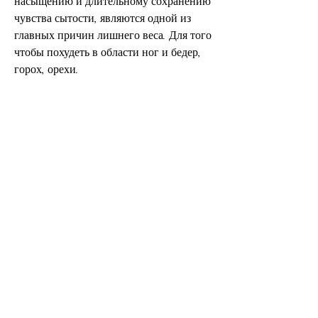
насыщению и длительному сохранению 
чувства сытости, являются одной из 
главных причин лишнего веса. Для того 
чтобы похудеть в области ног и бедер, 
горох, орехи.
3. Уменьшите потребление углеводов
Углеводы, которая поможет похудеть в 
области ног и бедер.
1. Уменьшите потребление калорий
В первую очередь, рекомендуется 
увеличить потребление воды до 1, для 
того чтобы похудеть в области ног и 
бедер, рекомендуется уменьшить 
потребление углеводов и заменить их на 
полезные жиры и белки.