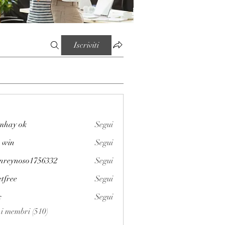
Iscriviti
mhay ok
Segui
 win
Segui
enreynoso1756332
Segui
noso1756332
etfree
Segui
x
Segui
i i membri (510)