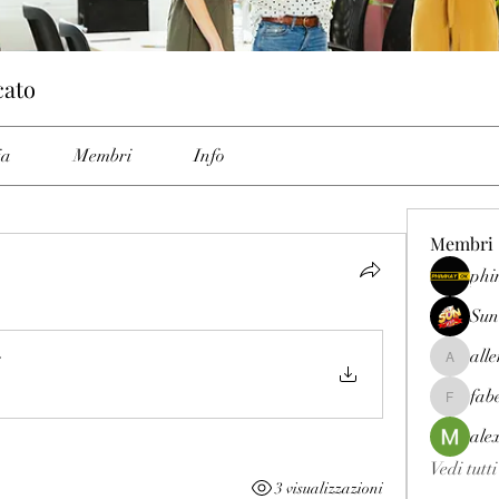
cato
ia
Membri
Info
Membri
phi
Sun
all
allenrey
fab
fabetfree
ale
Vedi tutt
3 visualizzazioni