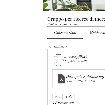
Gruppo per ricerce di mer
Pubblico
·
510 membri
Conversazioni
Multimed
Indietro
awssesspf9120
14 febbraio 2026
Dewapoker Maniac
.pdf
Scarica PDF • 75KB
0
0 commenti