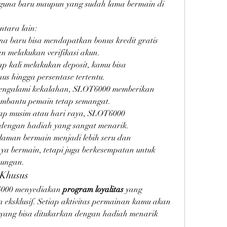
gguna baru maupun yang sudah lama bermain di 
ntara lain:
na baru bisa mendapatkan bonus kredit gratis 
 melakukan verifikasi akun.
iap kali melakukan deposit, kamu bisa 
 hingga persentase tertentu.
mengalami kekalahan, SLOT6000 memberikan 
mbantu pemain tetap semangat.
iap musim atau hari raya, SLOT6000 
 dengan hadiah yang sangat menarik.
aman bermain menjadi lebih seru dan 
a bermain, tetapi juga berkesempatan untuk 
tungan.
 Khusus
6000 menyediakan 
program loyalitas
 yang 
eksklusif. Setiap aktivitas permainan kamu akan 
s yang bisa ditukarkan dengan hadiah menarik 