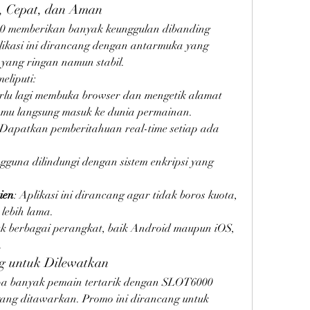
, Cepat, dan Aman
 memberikan banyak keunggulan dibanding 
likasi ini dirancang dengan antarmuka yang 
yang ringan namun stabil.
eliputi:
erlu lagi membuka browser dan mengetik alamat 
, kamu langsung masuk ke dunia permainan.
 Dapatkan pemberitahuan real-time setiap ada 
gguna dilindungi dengan sistem enkripsi yang 
ien
: Aplikasi ini dirancang agar tidak boros kuota, 
lebih lama.
k berbagai perangkat, baik Android maupun iOS, 
.
g untuk Dilewatkan
pa banyak pemain tertarik dengan SLOT6000 
ang ditawarkan. Promo ini dirancang untuk 