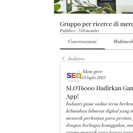
Gruppo per ricerce di mer
Pubblico
·
510 membri
Conversazioni
Multimed
Indietro
Alam geer
19 luglio 2025
SLOT6000 Hadirkan Game
App!
Industri game online terus berke
kebutuhan hiburan digital yang m
menarik perhatian para pecinta
dengan berbagai keunggulan, mul
promo menarik yang hanya tersedi