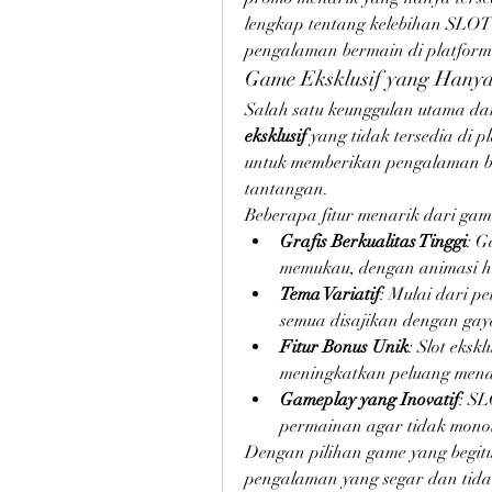
lengkap tentang kelebihan SLOT
pengalaman bermain di platform 
Game Eksklusif yang Hany
Salah satu keunggulan utama d
eksklusif
 yang tidak tersedia di 
untuk memberikan pengalaman b
tantangan.
Beberapa fitur menarik dari gam
Grafis Berkualitas Tinggi
: G
memukau, dengan animasi ha
Tema Variatif
: Mulai dari pe
semua disajikan dengan gay
Fitur Bonus Unik
: Slot eksk
meningkatkan peluang men
Gameplay yang Inovatif
: SL
permainan agar tidak monot
Dengan pilihan game yang begitu
pengalaman yang segar dan tid