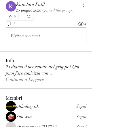
Kanchan Patil
25 giugno 2026
·
joined the group.
0
1
4
Write a comment...
Info
Ti diamo il benvenuto nel gruppo! Qui
puoi fare amicizia con
...
Continua a Leggere
Membri
phimhay ok
Segui
Sun win
Segui
allenreynoso1756332
Segui