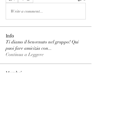
Write a comment...
Info
Ti diamo il benvenuto nel gruppo! Qui
puoi fare amicizia con
...
Continua a Leggere
Membri
phimhay ok
Segui
Sun win
Segui
allenreynoso1756332
Segui
allenreynoso1756332
fabetfree
Segui
fabetfree
alex
Segui