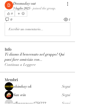
Doomsday out
3 luglio 2025
·
joined the group.
0
0
1
Escribir un comentario...
Info
Ti diamo il benvenuto nel gruppo! Qui
puoi fare amicizia con
...
Continua a Leggere
Membri
phimhay ok
Segui
Sun win
Segui
allenreynoso1756332
Segui