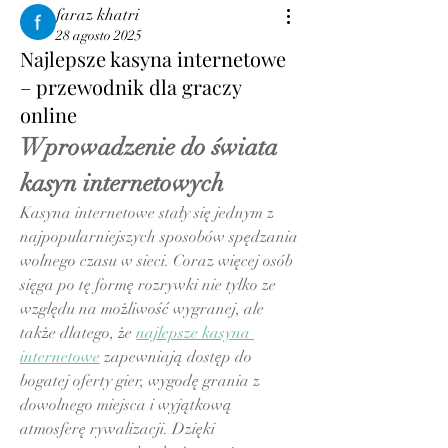
faraz khatri
28 agosto 2025
Najlepsze kasyna internetowe
– przewodnik dla graczy
online
Wprowadzenie do świata 
kasyn internetowych
Kasyna internetowe stały się jednym z 
najpopularniejszych sposobów spędzania 
wolnego czasu w sieci. Coraz więcej osób 
sięga po tę formę rozrywki nie tylko ze 
względu na możliwość wygranej, ale 
także dlatego, że 
najlepsze kasyna 
internetowe
 zapewniają dostęp do 
bogatej oferty gier, wygodę grania z 
dowolnego miejsca i wyjątkową 
atmosferę rywalizacji. Dzięki 