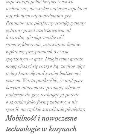
zapewniają pełne bezpieczeństwo 
techniczne, niezwykle ważnym aspektem 
jest również odpowiedzialna gra. 
Renomowane platformy stosują systemy 
ochrony przed uzależnieniem od 
hazardu, oferując możliwość 
samowykluczenia, ustawiania limitów 
wpłat czy przypomnień o czasie 
spędzonym w grze. Dzięki temu gracze 
mogą cieszyć się rozrywką, zachowując 
pełną kontrolę nad swoim budżetem i 
czasem. Warto podkreślić, że najlepsze 
kasyna internetowe promują zdrowe 
podejście do gry, traktując ją przede 
wszystkim jako formę zabawy, a nie 
sposób na szybkie zarabianie pieniędzy.
Mobilność i nowoczesne 
technologie w kasynach 