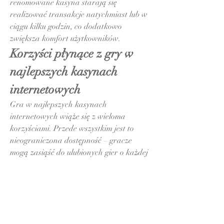
renomowane kasyna starają się 
realizować transakcje natychmiast lub w 
ciągu kilku godzin, co dodatkowo 
zwiększa komfort użytkowników.
Korzyści płynące z gry w 
najlepszych kasynach 
internetowych
Gra w najlepszych kasynach 
internetowych wiąże się z wieloma 
korzyściami. Przede wszystkim jest to 
nieograniczona dostępność – gracze 
mogą zasiąść do ulubionych gier o każdej 
porze dnia i nocy. Kolejną zaletą jest 
bogactwo oferty – różnorodność gier 
sprawia, że każdy znajdzie coś dla siebie, 
niezależnie od doświadczenia czy 
preferencji. Dodatkowo atrakcyjne 