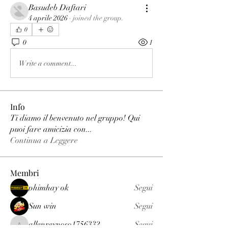
Basudeb Daftari
4 aprile 2026
·
joined the group.
0
0
1
Write a comment...
Info
Ti diamo il benvenuto nel gruppo! Qui
puoi fare amicizia con
...
Continua a Leggere
Membri
phimhay ok
Segui
Sun win
Segui
allenreynoso1756332
Segui