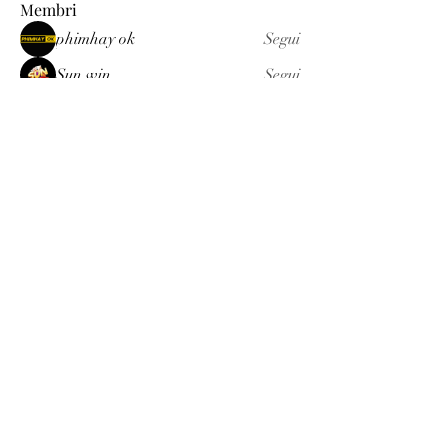
Membri
phimhay ok
Segui
Sun win
Segui
allenreynoso1756332
Segui
allenreynoso1756332
fabetfree
Segui
fabetfree
alex
Segui
Vedi tutti i membri (510)
Luxury
info@est-med.it
©2022 by Luxury. Creato con Wix.com