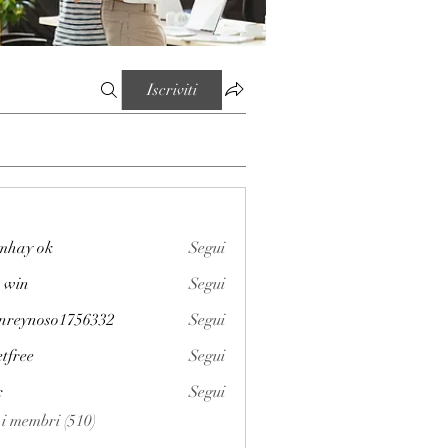
Iscriviti
mhay ok
Segui
 win
Segui
enreynoso1756332
Segui
noso1756332
etfree
Segui
x
Segui
i i membri (510)