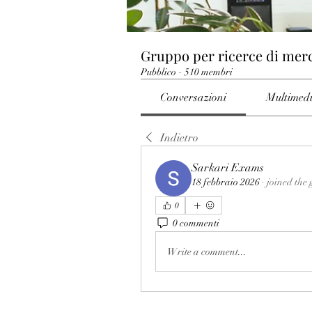
Gruppo per ricerce di mer
Pubblico
·
510 membri
Conversazioni
Multimed
Indietro
Sarkari Exams
18 febbraio 2026
·
joined the 
0
0 commenti
Write a comment...