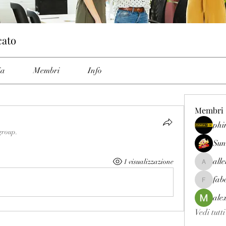
cato
ia
Membri
Info
Membri
phi
group.
Sun
all
1 visualizzazione
allenrey
fab
fabetfree
ale
Vedi tutt