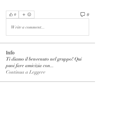
0
0
Write a comment...
Info
Ti diamo il benvenuto nel gruppo! Qui
puoi fare amicizia con
...
Continua a Leggere
Membri
phimhay ok
Segui
Sun win
Segui
allenreynoso1756332
Segui
allenreynoso1756332
fabetfree
Segui