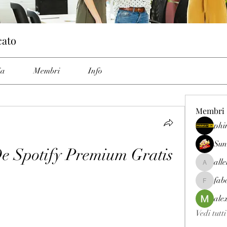
cato
ia
Membri
Info
Membri
phi
Sun
De Spotify Premium Gratis
all
allenrey
fab
fabetfree
ale
Vedi tutt