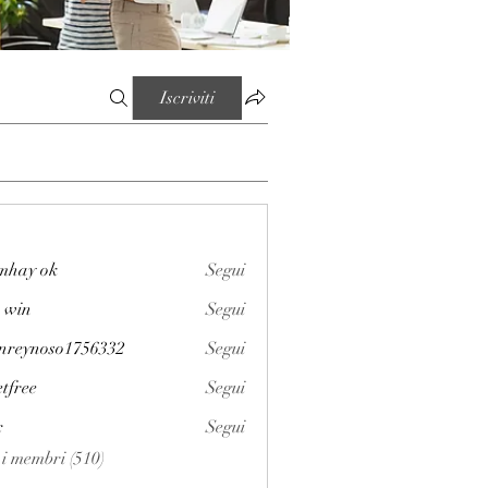
Iscriviti
mhay ok
Segui
 win
Segui
enreynoso1756332
Segui
noso1756332
etfree
Segui
x
Segui
i i membri (510)