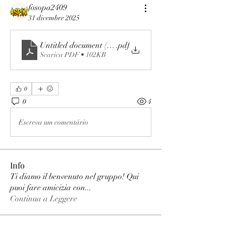
fosopa2409
31 dicembre 2025
Untitled document (19)
.pdf
Scarica PDF • 102KB
0
0
4
Escreva um comentário
Info
Ti diamo il benvenuto nel gruppo! Qui
puoi fare amicizia con
...
Continua a Leggere