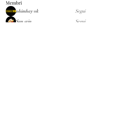
Membri
phimhay ok
Segui
Sun win
Segui
allenreynoso1756332
Segui
allenreynoso1756332
fabetfree
Segui
fabetfree
alex
Segui
Vedi tutti i membri (510)
Luxury
info@est-med.it
©2022 by Luxury. Creato con Wix.com