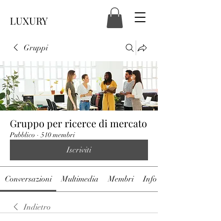
LUXURY
Gruppi
Gruppo per ricerce di mercato
Pubblico
·
510 membri
Iscriviti
Conversazioni
Multimedia
Membri
Info
Indietro