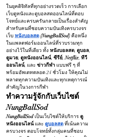
ในยุคดิจิทัลที่ทุกอย่างรวดเร็ว การเลือก
เว็บดูหนังและดูบอลสดออนไลน์ที่ตอบ
โจทย์และครบครันกลายเป็นเรื่องสำคัญ
สำหรับคนที่ชอบความบันเทิงครบวงจร 
เว็บ 
หนังบอลสด
 (NungBallSod)
 คือหนึ่ง
ในแพลตฟอร์มออนไลน์ที่รวบรวมทุก
อย่างไว้ในที่เดียว ทั้ง 
หนังบอลสด
, 
ดูบอล
, 
ดูมวย
, 
ดูหนังออนไลน์
, 
ซีรีย์
, 
Netflix
, 
ทีวี
ออนไลน์
, และ 
ข่าวกีฬา
 แบบฟรี ๆ ที่
พร้อมอัพเดทตลอด 24 ชั่วโมง ให้คุณไม่
พลาดทุกความบันเทิงและทุกเหตุการณ์
สำคัญในวงการกีฬา
ทำความรู้จักกับเว็บไซต์ 
NungBallSod
NungBallSod
 เป็นเว็บไซต์ให้บริการ 
ดู
หนังออนไลน์
 และ 
ดูบอลสด
 ที่เน้นความ
ครบวงจร ตอบโจทย์ทั้งกลุ่มคนที่ชอบ