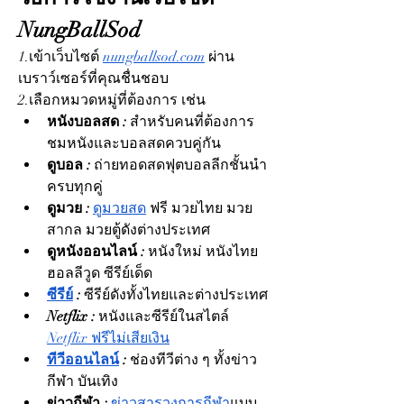
NungBallSod
1.เข้าเว็บไซต์ 
nungballsod.com
 ผ่าน
เบราว์เซอร์ที่คุณชื่นชอบ
2.เลือกหมวดหมู่ที่ต้องการ เช่น 
หนังบอลสด :
 สำหรับคนที่ต้องการ
ชมหนังและบอลสดควบคู่กัน
ดูบอล : 
ถ่ายทอดสดฟุตบอลลีกชั้นนำ
ครบทุกคู่
ดูมวย :
ดูมวยสด
 ฟรี มวยไทย มวย
สากล มวยตู้ดังต่างประเทศ
ดูหนังออนไลน์ :
 หนังใหม่ หนังไทย 
ฮอลลีวูด ซีรีย์เด็ด
ซีรีย์
 :
 ซีรีย์ดังทั้งไทยและต่างประเทศ
Netflix :
 หนังและซีรีย์ในสไตล์ 
Netflix ฟรีไม่เสียเงิน
ทีวีออนไลน์
 : 
ช่องทีวีต่าง ๆ ทั้งข่าว 
กีฬา บันเทิง
ข่าวกีฬา :
ข่าวสารวงการกีฬา
แบบ