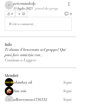
priceminthelp
priceminthelp
15 luglio 2023
·
joined the group.
0
0
Write a comment...
Info
Ti diamo il benvenuto nel gruppo! Qui
puoi fare amicizia con
...
Continua a Leggere
Membri
phimhay ok
Segui
Sun win
Segui
allenreynoso1756332
Segui
allenreynoso1756332