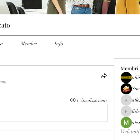
cato
ia
Membri
Info
Membri
phi
roup.
Sun
all
1 visualizzazione
allenrey
fab
fabetfree
ale
Vedi tutt