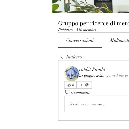
Gruppo per ricerce di mer
Pubblico
·
510 membri
Conversazioni
Multimed
Indietro
rabbit Panda
25 giugno 2025
·
joined the g
0
0 commenti
Scrivi un commento...