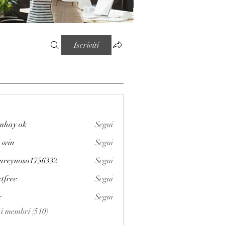
Iscriviti
mhay ok
Segui
 win
Segui
enreynoso1756332
Segui
noso1756332
etfree
Segui
x
Segui
i i membri (510)