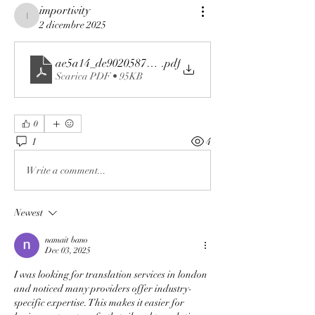
importivity
importivity
2 dicembre 2025
ae5a14_de90205871bb45d6abe7fd25df6b2aba
.pdf
Scarica PDF • 95KB
0
1
4
Write a comment...
Newest
namait bano
Dec 03, 2025
I was looking for translation services in london 
and noticed many providers offer industry-
specific expertise. This makes it easier for 