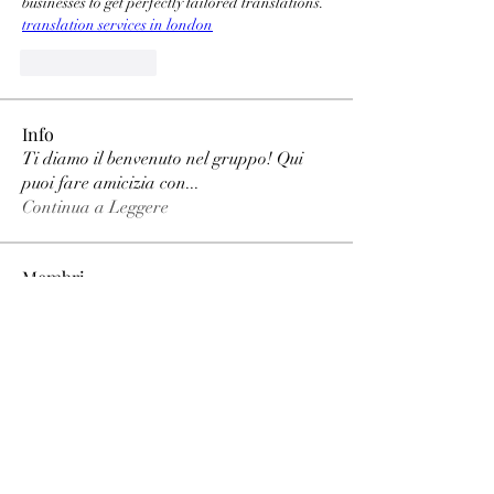
businesses to get perfectly tailored translations. 
translation services in london
Like
Reply
Info
Ti diamo il benvenuto nel gruppo! Qui
puoi fare amicizia con
...
Continua a Leggere
Membri
phimhay ok
Segui
Sun win
Segui
allenreynoso1756332
Segui
allenreynoso1756332
fabetfree
Segui
fabetfree
alex
Segui