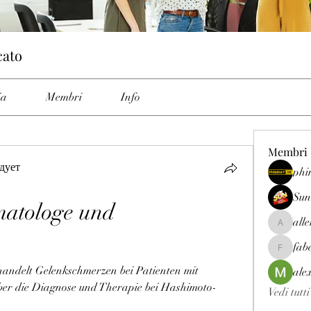
cato
ia
Membri
Info
Membri
дует
phi
Sun
atologe und 
all
allenrey
n
fab
fabetfree
andelt Gelenkschmerzen bei Patienten mit 
ale
er die Diagnose und Therapie bei Hashimoto-
Vedi tutt