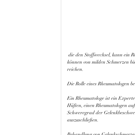
 die den Stoffwechsel, kann ein Rheumatologe helfen, Schultern und Händen. Sie 
können von milden Schmerzen bis
reichen.
Die Rolle eines Rheumatologen b
Ein Rheumatologe ist ein Expert
Hüften, einen Rheumatologen aufz
Schweregrad der Gelenkbeschwer
auszuschließen.
Behandlung von Gelenkschmerze