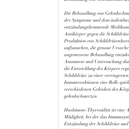
Die Behandlung von Gelenkschmer
der Symptome und dem individuel
entzündungshemmende Medikament
Antikörper gegen die Schilddrüse b
Produktion von Schilddrüsenhorm
aufzusuchen, die genaue Ursache
angemessene Behandlung einzulei
Anamnese und Untersuchung dur
die Entwicklung des Körpers regu
Schilddrüse zu einer verringert
Immunreaktionen eine Rolle spiel
verschiedenen Gelenken des Körp
gelenkschmerzen
Hashimoto-Thyreoiditis ist eine
Müdigkeit, bei der das Immunsyste
Entzündung der Schilddrüse und e