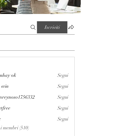
Iscriviti
mhay ok
Segui
 win
Segui
enreynoso1756332
Segui
noso1756332
etfree
Segui
x
Segui
i i membri (510)