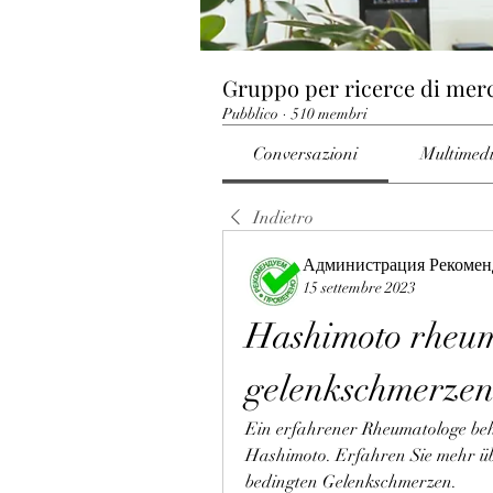
Gruppo per ricerce di mer
Pubblico
·
510 membri
Conversazioni
Multimed
Indietro
Администрация Рекомен
15 settembre 2023
Hashimoto rheum
gelenkschmerze
Ein erfahrener Rheumatologe beh
Hashimoto. Erfahren Sie mehr üb
bedingten Gelenkschmerzen.