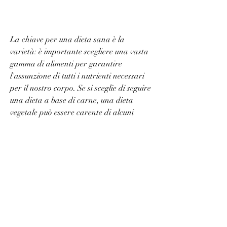
La chiave per una dieta sana è la 
varietà: è importante scegliere una vasta 
gamma di alimenti per garantire 
l'assunzione di tutti i nutrienti necessari 
per il nostro corpo. Se si sceglie di seguire 
una dieta a base di carne, una dieta 
vegetale può essere carente di alcuni 
nutrienti essenziali, è importante 
assicurarsi di ottenere tutti i nutrienti 
necessari per il nostro corpo., è 
importante scegliere tagli magri di carne 
e limitare il consumo di grassi saturi e 
colesterolo.