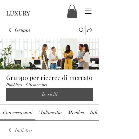
LUXURY
Gruppi
Gruppo per ricerce di mercato
Pubblico
·
510 membri
Iscriviti
Conversazioni
Multimedia
Membri
Info
Indietro