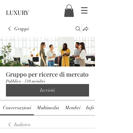
LUXURY
Gruppi
Gruppo per ricerce di mercato
Pubblico
·
510 membri
Iscriviti
Conversazioni
Multimedia
Membri
Info
Indietro