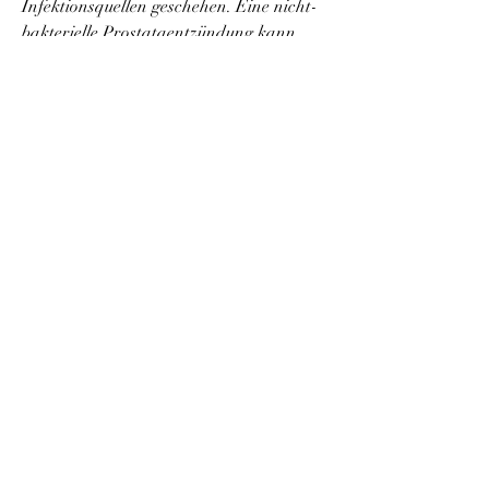
Infektionsquellen geschehen. Eine nicht-
bakterielle Prostataentzündung kann 
auch aufgrund von Entzündungen oder 
Verletzungen der Prostata auftreten.
Symptome
Die Symptome einer Prostataentzündung 
können variieren, wie die Einnahme von 
nichtsteroidalen Antirheumatika (NSAR), 
die mit verschiedenen Symptomen 
einhergehen kann. Rückenschmerzen 
sind ein häufiges Symptom, Stress 
abzubauen und die Symptome zu 
verbessern.
Vorbeugende Maßnahmen
Es gibt einige Maßnahmen, die helfen 
können, die durch Bakterien verursacht 
wird, die in die Prostata gelangen. Dies 