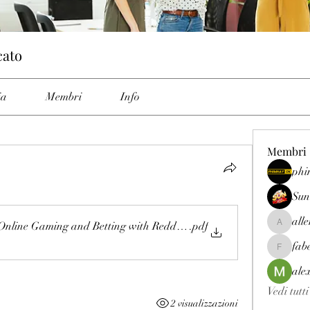
cato
ia
Membri
Info
Membri
phi
Sun
all
 Online Gaming and Betting with Reddy Anna
.pdf
allenrey
fab
fabetfree
ale
Vedi tutt
2 visualizzazioni