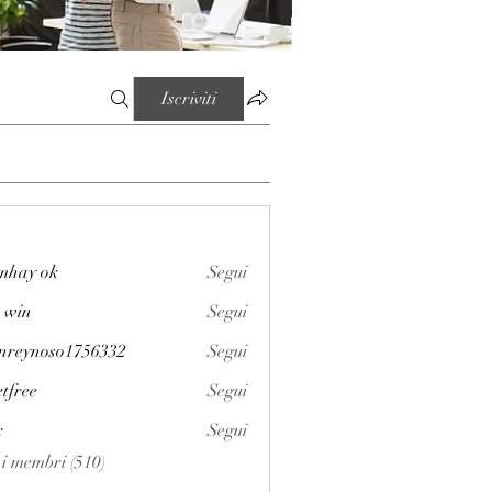
Iscriviti
mhay ok
Segui
 win
Segui
enreynoso1756332
Segui
noso1756332
etfree
Segui
x
Segui
i i membri (510)