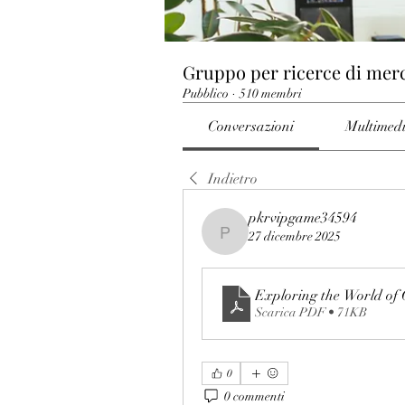
Gruppo per ricerce di mer
Pubblico
·
510 membri
Conversazioni
Multimed
Indietro
pkrvipgame34594
27 dicembre 2025
pkrvipgame34594
Exploring the World of
Scarica PDF • 71KB
0
0 commenti