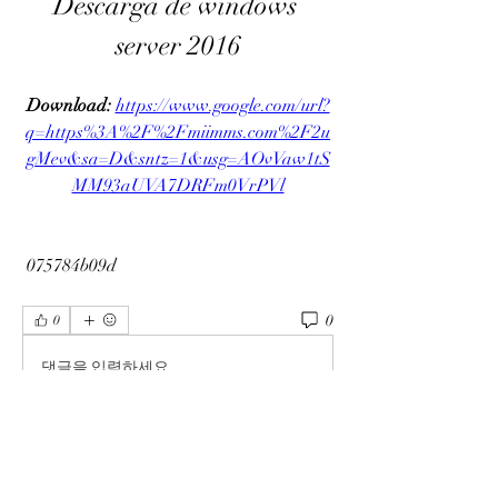
Descarga de windows 
server 2016
Download: 
https://www.google.com/url?
q=https%3A%2F%2Fmiimms.com%2F2u
gMev&sa=D&sntz=1&usg=AOvVaw1tS
MM93aUVA7DRFm0VrPVl
 075784b09d
0
0
댓글을 입력하세요.
Info
Ti diamo il benvenuto nel gruppo! Qui