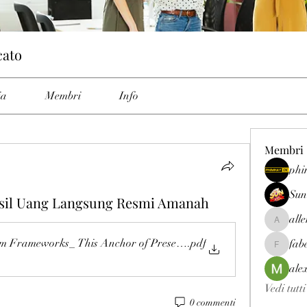
cato
ia
Membri
Info
Membri
phi
Sun
sil Uang Langsung Resmi Amanah
all
allenrey
 Frameworks_ This Anchor of Present day Activity Growth
.pdf
fab
fabetfree
ale
Vedi tutt
0 commenti