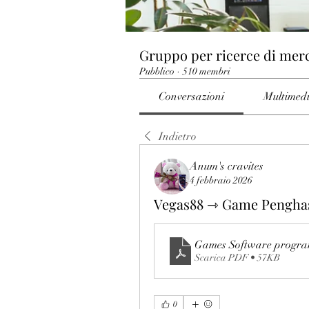
Gruppo per ricerce di mer
Pubblico
·
510 membri
Conversazioni
Multimed
Indietro
Anum's cravites
4 febbraio 2026
Vegas88 ⇾ Game Pengha
Games Software program
Scarica PDF • 57KB
0