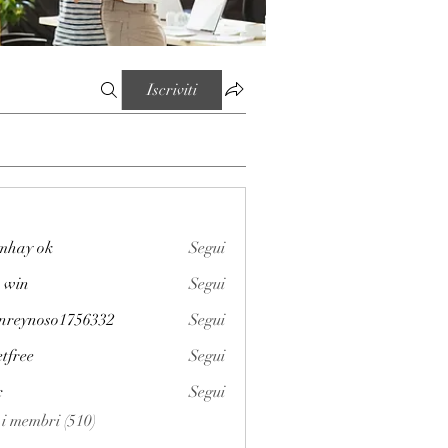
Iscriviti
mhay ok
Segui
 win
Segui
enreynoso1756332
Segui
noso1756332
etfree
Segui
x
Segui
i i membri (510)