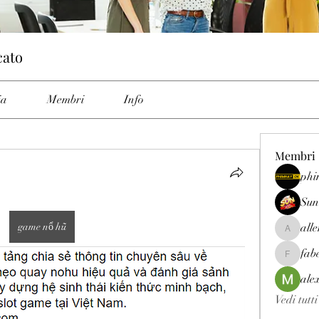
cato
ia
Membri
Info
Membri
phi
Sun
game nổ hũ
all
allenrey
fab
fabetfree
ale
Vedi tutt