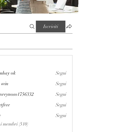
Iscriviti
mhay ok
Segui
 win
Segui
enreynoso1756332
Segui
noso1756332
etfree
Segui
x
Segui
i i membri (510)