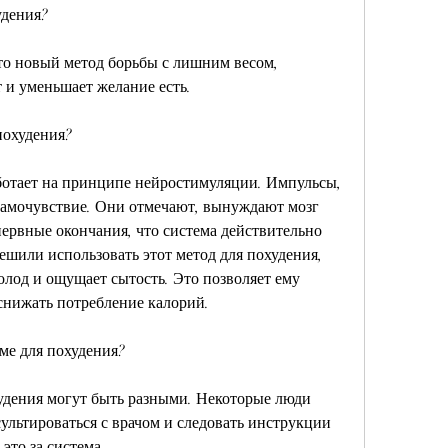
удения?
то новый метод борьбы с лишним весом, 
 и уменьшает желание есть.
похудения?
ботает на принципе нейростимуляции. Импульсы, 
самочувствие. Они отмечают, вынуждают мозг 
нервные окончания, что система действительно 
ешили использовать этот метод для похудения, 
олод и ощущает сытость. Это позволяет ему 
снижать потребление калорий.
ме для похудения?
удения могут быть разными. Некоторые люди 
ультироваться с врачом и следовать инструкции 
это за система 