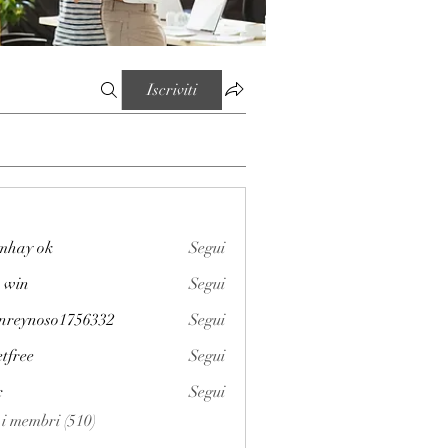
Iscriviti
mhay ok
Segui
 win
Segui
enreynoso1756332
Segui
noso1756332
etfree
Segui
x
Segui
i i membri (510)