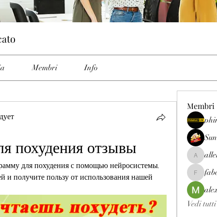
cato
ia
Membri
Info
Membri
дует
phi
Sun
ля похудения отзывы
all
allenrey
рамму для похудения с помощью нейросистемы. 
fab
 и получите пользу от использования нашей 
fabetfree
ale
Vedi tutt