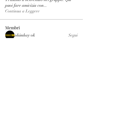
puoi fare amicizia con
...
Continua a Leggere
Membri
phimhay ok
Segui
Sun win
Segui
allenreynoso1756332
Segui
allenreynoso1756332
fabetfree
Segui
fabetfree
alex
Segui
Vedi tutti i membri (510)
Luxury