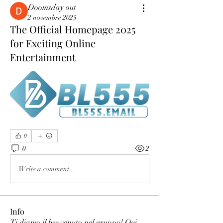
Doomsday out
2 novembre 2025
The Official Homepage 2025
for Exciting Online
Entertainment
0
0
2
Write a comment...
Info
Ti diamo il benvenuto nel gruppo! Qui