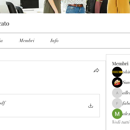
cato
ia
Membri
Info
Membri
phi
Sun
all
allenrey
pdf
fab
fabetfree
ale
Vedi tutt