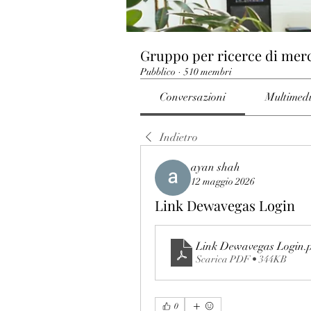
Gruppo per ricerce di mer
Pubblico
·
510 membri
Conversazioni
Multimed
Indietro
ayan shah
12 maggio 2026
Link Dewavegas Login
Link Dewavegas Login
.
Scarica PDF • 344KB
0