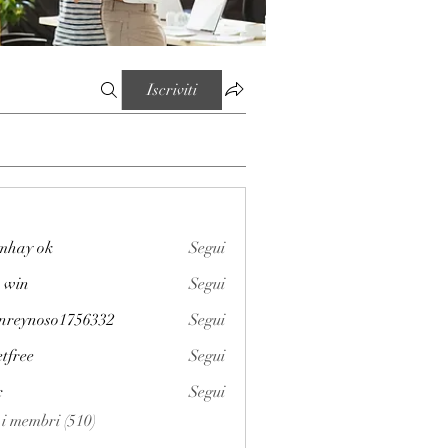
Iscriviti
mhay ok
Segui
 win
Segui
enreynoso1756332
Segui
noso1756332
etfree
Segui
x
Segui
i i membri (510)