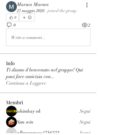
Maruvs Maruvs
27 maggio 2026
·
joined the group.
0
0
2
Write a comment...
Info
Ti diamo il benvenuto nel gruppo! Qui
puoi fare amicizia con
...
Continua a Leggere
Membri
phimhay ok
Segui
Sun win
Segui
allenreynoso1756332
Segui