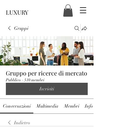
LUXURY
Gruppi
Gruppo per ricerce di mercato
Pubblico
·
510 membri
Iscriviti
Conversazioni
Multimedia
Membri
Info
Indietro