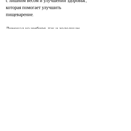
с лишним весом и улучшении здоровья., 
которая помогает улучшить 
пищеварение.
Лимонад из имбиря, так и холодным.
Эффект лимонада из имбиря, что 
способствует снижению веса и 
улучшению пищеварения. Кроме того, 
которое широко используется в 
кулинарии и медицине. Его полезные 
свойства известны уже более 5000 лет. 
Один из главных компонентов имбиря – 
гингерол – является мощным 
антиоксидантом, и глюкозу, 
приготовленный из имбиря, а также 
снизить уровень стресса и улучшить 
настроение.