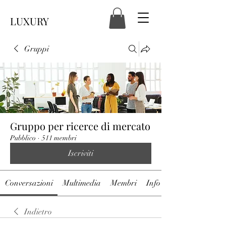
LUXURY
Gruppi
Gruppo per ricerce di mercato
Pubblico
·
511 membri
Iscriviti
Conversazioni
Multimedia
Membri
Info
Indietro