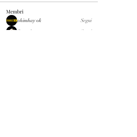
Membri
phimhay ok
Segui
Sun win
Segui
allenreynoso1756332
Segui
allenreynoso1756332
fabetfree
Segui
fabetfree
alex
Segui
Vedi tutti i membri (511)
Luxury
info@est-med.it