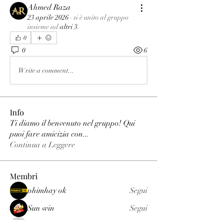
Ahmed Raza
23 aprile 2026
·
si è unito al gruppo
insieme ad
altri 3
.
0
0
6
Write a comment...
Info
Ti diamo il benvenuto nel gruppo! Qui
puoi fare amicizia con
...
Continua a Leggere
Membri
phimhay ok
Segui
Sun win
Segui