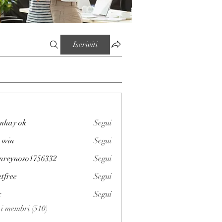
Iscriviti
mhay ok
Segui
 win
Segui
enreynoso1756332
Segui
noso1756332
etfree
Segui
x
Segui
i i membri (510)