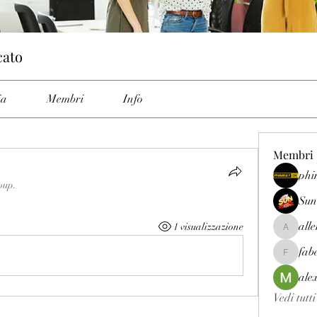
cato
ia
Membri
Info
Membri
phi
oup.
Sun
all
1 visualizzazione
allenrey
fab
fabetfree
ale
Vedi tutt