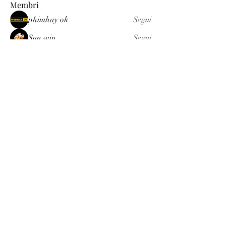
Membri
phimhay ok
Segui
Sun win
Segui
allenreynoso1756332
Segui
allenreynoso1756332
fabetfree
Segui
fabetfree
alex
Segui
Vedi tutti i membri (510)
Luxury
info@est-med.it
©2022 by Luxury. Creato con Wix.com