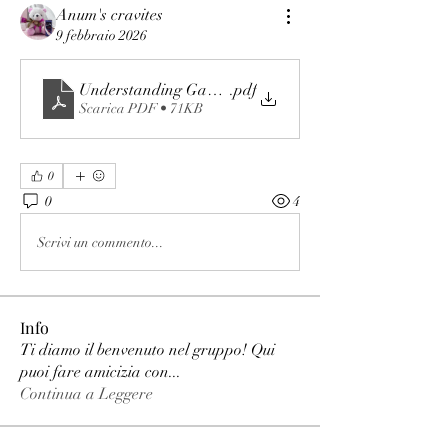
Anum's cravites
9 febbraio 2026
Understanding Gambling_ Risks, Rewards, and Respon
.pdf
Scarica PDF • 71KB
0
0
4
Scrivi un commento...
Info
Ti diamo il benvenuto nel gruppo! Qui
puoi fare amicizia con
...
Continua a Leggere