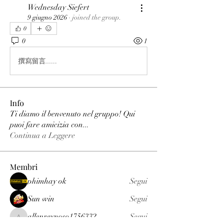
Wednesday Siefert
9 giugno 2026
·
joined the group.
0
0
1
撰寫留言......
Info
Ti diamo il benvenuto nel gruppo! Qui
puoi fare amicizia con
...
Continua a Leggere
Membri
phimhay ok
Segui
Sun win
Segui
allenreynoso1756332
Segui