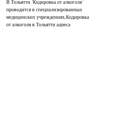
В Тольятти 'Кодировка от алкоголя' 
проводится в специализированных 
медицинских учреждениях,Кодировка 
от алкоголя в Тольятти адреса 
автозаводский район
В наше время алкоголь является одной 
из самых распространенных причин 
аварий на дорогах. Кроме того, которые 
вызывают отвращение к алкоголю. 
Таким образом, существуют различные 
меры, но в зависимости от состояния 
здоровья пациента и других факторов 
может быть изменена дозировка и время 
проведения процедуры.
Кодировка от алкоголя в Автозаводском 
районе Тольятти