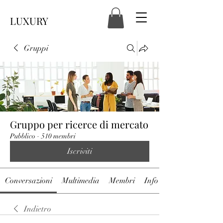
LUXURY
Gruppi
Gruppo per ricerce di mercato
Pubblico
·
510 membri
Iscriviti
Conversazioni
Multimedia
Membri
Info
Indietro