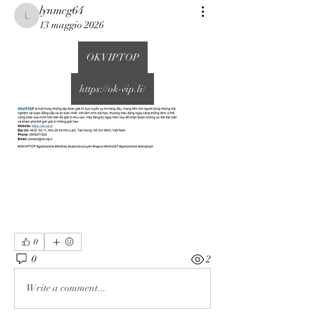
lynmcg64
lynmcg64
13 maggio 2026
OKVIPTOP
https://ok-vip.li/
0
0
2
Write a comment...