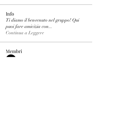
Info
Ti diamo il benvenuto nel gruppo! Qui
puoi fare amicizia con
...
Continua a Leggere
Membri
phimhay ok
Segui
Sun win
Segui
allenreynoso1756332
Segui
allenreynoso1756332
fabetfree
Segui
fabetfree
alex
Segui
Vedi tutti i membri (510)