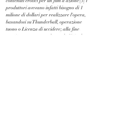
contenuti erotici per un film d'azione:[3] i 
produttori avevano infatti bisogno di 1 
milione di dollari per realizzare l'opera, 
basandosi su Thunderball, operazione 
tuono o Licenza di uccidere; alla fine 
raggiunsero un accordo con la United 
Artists nel luglio dello stesso anno. I due 
fondarono quindi la EON Productions e 
cominciarono la produzione scegliendo 
Licenza di uccidere.[2]
Due anni dopo vedrà la luce 007 - 
Vendetta privata, che nonostante avesse 
battuto molti record d'incasso della 
stagione, stabilì il primato di peggior 
incasso della serie (superando Zona 
Pericolo). In Italia il film venne chiamato 
Vendetta privata per evitare confusione 
perché il titolo in inglese License to Kill 