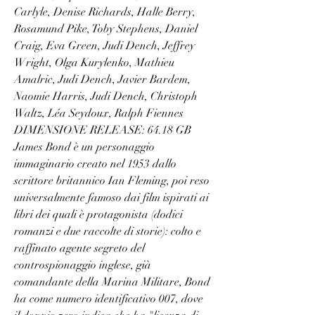
Carlyle, Denise Richards, Halle Berry, 
Rosamund Pike, Toby Stephens, Daniel 
Craig, Eva Green, Judi Dench, Jeffrey 
Wright, Olga Kurylenko, Mathieu 
Amalric, Judi Dench, Javier Bardem, 
Naomie Harris, Judi Dench, Christoph 
Waltz, Léa Seydoux, Ralph Fiennes 
DIMENSIONE RELEASE: 64.18 GB   
James Bond è un personaggio 
immaginario creato nel 1953 dallo 
scrittore britannico Ian Fleming, poi reso 
universalmente famoso dai film ispirati ai 
libri dei quali è protagonista (dodici 
romanzi e due raccolte di storie): colto e 
raffinato agente segreto del 
controspionaggio inglese, già 
comandante della Marina Militare, Bond 
ha come numero identificativo 007, dove 