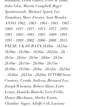
Hamilton, Lewis Gilbert, Peter R. Hunt, 
John Glen, Martin Campbell, Roger 
Spottiswoode, Michael Apted, Lee 
Tamahori, Marc Forster, Sam Mendes 
ANNO: 1962 - 1963 - 1964 - 1965 - 1967 - 
1969 - 1971 - 1973 - 1974 - 1977 - 1979 - 
1981 - 1983 - 1985 - 1987 - 1989 - 1995 - 
1997 - 1999 - 2002 - 2006 - 2008 - 2015 
PAESE: UK DURATA:1h49m - 1h55m - 
1h50m - 2h10m - 1h56m - 2h22m - 2h - 
2h1m - 2h5m - 2h5m - 2h6m - 2h7m - 
2h10m - 2h11m - 2h10m - 2h13m - 
2h10m - 1h59m - 2h8m - 2h12m - 2h24m 
- 1h46m - 2h23m - 2h28m ATTORI:Sean 
Connery, Ursula Andress, Bernard Lee, 
Joseph Wiseman, Robert Shaw, Lotte 
Lenya, Daniela Bianchi, Gert Fröbe, 
Honor Blackman, Shirley Eaton, 
Claudine Auger, Adolfo Celi, Luciana 