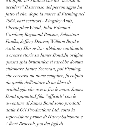
il doppio zero indica che ha "licenza di 
uccidere".Il successo del personaggio ha 
fatto sì che, dopo la morte di Fleming nel 
1964, vari scrittori - Kingsley Amis, 
Christopher Wood, John Edmund 
Gardner, Raymond Benson, Sebastian 
Faulks, Jeffery Deaver, William Boyd e 
Anthony Horowitz - abbiano continuato 
a creare storie su James Bond.In origine 
questa spia britannica si sarebbe dovuta 
chiamare James Secretan, poi Fleming, 
che cercava un nome semplice, fu colpito 
da quello dell'autore di un libro di 
ornitologia che aveva fra le mani: James 
Bond appunto.I film "ufficiali" con le 
avventure di James Bond sono prodotti 
dalla EON Productions Ltd. sotto la 
supervisione prima di Harry Saltzman e 
Albert Broccoli, poi dei figli di 