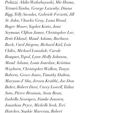
Paluzzi, Akiko Wakabayashi, Mie Hama, 
Tetsurô Tanba, George Lazenby, Diana 
Rigg, Telly Savalas, Gabriele Ferzetti, Jill 
St. John, Charles Gray, Lana Wood, 
Roger Moore, Yaphet Kotto, Jane 
Seymour, Clifton James, Christopher Lee, 
Britt Ekland, Maud Adams, Barbara 
Bach, Curd Jürgens, Richard Kiel, Lois 
Chiles, Michael Lonsdale, Carole 
Bouquet, Topol, Lynn-Holly Johnson, 
Maud Adams, Louis Jourdan, Kristina 
Wayborn, Christopher Walken, Tanya 
Roberts, Grace Jones, Timothy Dalton, 
Maryam d'Abo, Jeroen Krabbé, Joe Don 
Baker, Robert Davi, Carey Lowell, Talisa 
Soto, Pierce Brosnan, Sean Bean, 
Izabella Scorupco, Famke Janssen, 
Jonathan Pryce, Michelle Yeoh, Teri 
Hatcher, Sophie Marceau, Robert 